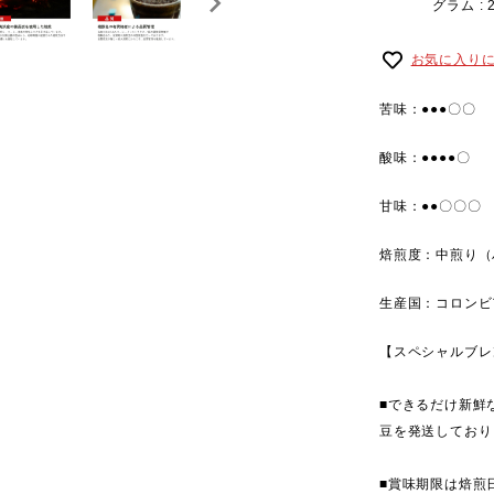
グラム : 
お気に入り
苦味：●●●〇〇
酸味：●●●●〇
甘味：●●〇〇〇
焙煎度：中煎り（
生産国：コロンビ
【スペシャルブレ
■できるだけ新鮮
豆を発送しており
■賞味期限は焙煎