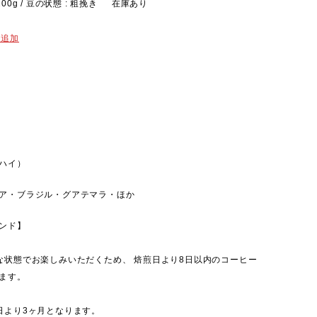
200g / 豆の状態 : 粗挽き
在庫あり
に追加
ハイ）
ア・ブラジル・グアテマラ・ほか
ンド】
な状態でお楽しみいただくため、 焙煎日より8日以内のコーヒー
ます。
日より3ヶ月となります。