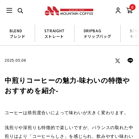
0
BLEND
STRAIGHT
DRIPBAG
SEM
ブレンド
ストレート
ドリップバッグ
セミ
2025.05.06
中煎りコーヒーの魅力‐味わいの特徴や
おすすめを紹介‐
コーヒーは焙煎度合いによって味わいが大きく変わります。
浅煎りや深煎りも特徴的で楽しいですが、バランスの取れた中
煎りはより「
コーヒーらしさ
」を感じられ、飲みやすい味わい